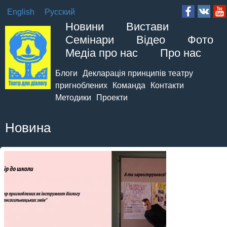
English
Русский
Новини
Вистави
Семінари
Відео
Фото
Медіа про нас
Про нас
Блоги
Декларація принципів театру
пригноблених
Команда
Контакти
Методики
Проекти
Новина