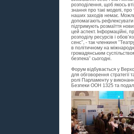
розподілення, щоб якось вті
знання про такі моделі, про
наших заходів немає. Можли
допомагають рефлексувати 
підтримують розмаїття нови
цей аспект. Інформаційні, п
розподілу ресурсів і обов’
сенс", - так членкиня "Театр
в політичному на міжнарод
громадянським суспільством
безпека" сьогодні.
Форум відбувається у Верхо
для обговорення стратегії 
ролі Парламенту у виконанн
Безпеки ООН 1325 та пода