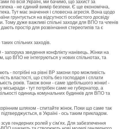
ами по всій Україні, ми бачимо, що захист за
зпека - не єдиний вимір безпеки. Є ще економічна,
пека. Тут має значення і словесна агресія. Вона щодо
країни грунтується на відсутності особистого досвіду
и. Тому дуже важливі спільні заходи для ВПО та членів
дають простір для розвінчання стереотипів та є
 таких спільних заходів.
 - запорука зведення конфлікту нанівець. Жінки на
им, що ВПО не інтегруються у нових спільнотах, та
ють - потрібні на рівні ВР закони про можливість
ість властості, що стоїть без господаря і сплати
кість років. Також вони - саме здебільшого жінки! -
 міськради - тут потрібен саме не губернатор, а
 кількості одиниць комунальних будинків для ВПО та
орінним шляхом - спитайте жінок. Поки що саме так
ідтверджується, в Україні - ось таким прикладом.
зсув гендерних ролей у сім'ях. Для забезпечення
ки-ВПО шукають та створюють нові моделі гендерного