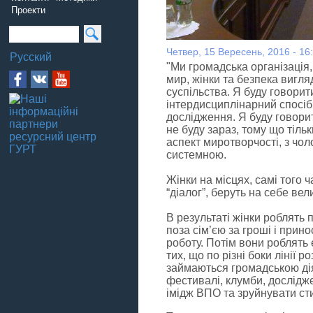
Проекти
Четвер, 15 Вересень, 2016 - 16
Русский
"
Ми громадська організація,
мир, жінки та безпека вигля
суспільства. Я буду говорит
інтердисциплінарний спосіб 
дослідження. Я буду говорит
не буду зараз, тому що тіл
аспект миротворчості, з чо
системною.
Жінки на місцях, самі того 
“діалог”, беруть на себе вел
В результаті жінки роблять п
поза сім’єю за гроші і прин
роботу. Потім вони роблять 
тих, що по різні боки лінії 
займаються громадською ді
фестивалі, клумби, дослід
імідж ВПО та зруйнувати ст