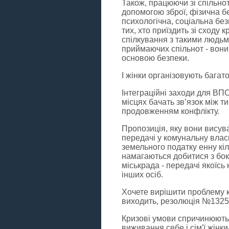
Також, працюючи зі спільнот
допомогою зброї, фізична бе
психологічна, соціальна без
тих, хто приїздить зі сходу 
спілкування з такими людьм
приймаючих спільнот - вони 
основою безпеки.
І жінки організовують багато
Інтеграційні заходи для ВПО
місцях бачать зв’язок між т
продовженням конфлікту.
Пропозиція, яку вони висува
передачі у комунальну власн
земельного податку енну кіль
намагаються добитися з боку
міськрада - передачі якоїсь
інших осіб.
Хочете вирішити проблему к
виходить, резолюція №1325 п
Кризові умови спричинюють 
виживання себе і сім'ї жін