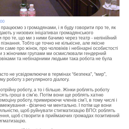
:00
 працюємо з громадянами, і я буду говорити про те, як
дають у низових ініціативах громадянського
и про те, що ми з ними бачимо через театр - нелінійний
пізнання. Тобто це точно не кількісне, але якісне
и саме про жінок, про чоловіків і небінарні особистості
ьки з жіночими групами ми осмислювали гендерний
ловіками та небінарними людьми така робота не була
часто не усвідомлюючи в термінах “безпека”, “мир”,
ику роботу з регулярного діалогу.
отрійну роботу, а то і більше. Жінки роблять роботу
осять гроші в сім’ю. Потім вони ще роблять хатню
емоціну роботу, примирюючи членів сім’ї, в тому числі і
розмежування - фізично чи ментально. І потім ще вони
яльністю, щоб руйнувати стигматизацію ВПО: роблять
ження, щоб створити в приймаючих громадах позитивний
игматизацію.