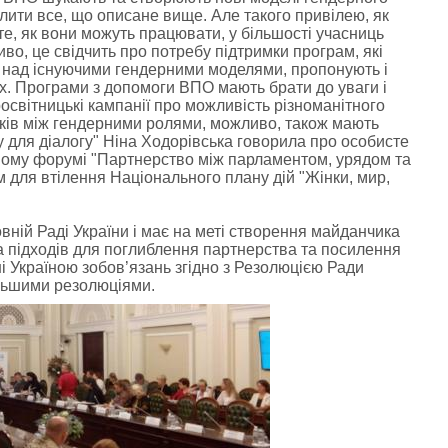
лити все, що описане вище. Але такого привілею, як
 те, як вони можуть працювати, у більшості учасниць
во, це свідчить про потребу підтримки програм, які
над існуючими гендерними моделями, пропонують і
х. Програми з допомоги ВПО мають брати до уваги і
росвітницькі кампанії про можливість різноманітного
язків між гендерними ролями, можливо, також мають
у для діалогу"
Ніна Ходорівська
говорила про особисте
ному форумі "Партнерство між парламентом, урядом та
 для втілення Національного плану дій "Жінки, мир,
вній Раді України і має на меті створення майданчика
та підходів для поглиблення партнерства та посилення
і Україною зобов’язань згідно з Резолюцією Ради
льшими резолюціями.