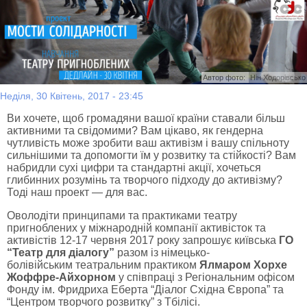
Автор фото:
Нін Ходорівсько
Неділя, 30 Квітень, 2017 - 23:45
Ви хочете, щоб громадяни вашої країни ставали більш
активними та свідомими? Вам цікаво, як гендерна
чутливість може зробити ваш активізм і вашу спільноту
сильнішими та допомогти їм у розвитку та стійкості? Вам
набридли сухі цифри та стандартні акції, хочеться
глибинних розумінь та творчого підходу до активізму?
Тоді наш проект — для вас.
Оволодіти принципами та практиками театру
пригноблених у міжнародній компанії активісток та
активістів 12-17 червня 2017 року запрошує київська
ГО
“Театр для діалогу”
разом із німецько-
болівійським театральним практиком
Ялмаром Хорхе
Жоффре-Айхорном
у співпраці з Регіональним офісом
Фонду ім. Фридриха Еберта “Діалог Східна Європа” та
“Центром творчого розвитку” з Тбілісі.