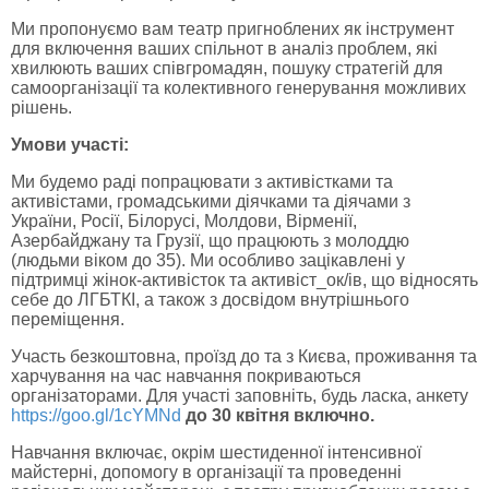
Ми пропонуємо вам театр пригноблених як інструмент
для включення ваших спільнот в аналіз проблем, які
хвилюють ваших співгромадян, пошуку стратегій для
самоорганізації та колективного генерування можливих
рішень.
Умови участі:
Ми будемо раді попрацювати з активістками та
активістами, громадськими діячками та діячами з
України, Росії, Білорусі, Молдови, Вірменії,
Азербайджану та Грузії, що працюють з молоддю
(людьми віком до 35). Ми особливо зацікавлені у
підтримці жінок-активісток та активіст_ок/ів, що відносять
себе до ЛГБТКІ, а також з досвідом внутрішнього
переміщення.
Участь безкоштовна, проїзд до та з Києва, проживання та
харчування на час навчання покриваються
організаторами. Для участі заповніть, будь ласка, анкету
https://goo.gl/1cYMNd
до 30 квітня включно.
Навчання включає, окрім шестиденної інтенсивної
майстерні, допомогу в організації та проведенні