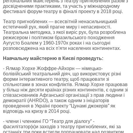
регіональних майстерень з театру пригноблених разом з
досвідченими практиками, та участь у міжнародному
фестивалі форум-театру в фіналі проекту в 2018 році.
Театр пригноблених — всесвітній ненасильницький
естетичний рух, який прагне миру і непасивності.
Театральна методика, з якої виріс рух, була розроблена
режисером і політиком бразильського походження
Аугусто Боалем у 1960-1970х роках і на сьогодні
розповсюджена на всіх п'яти населених континентах.
Навчальну майстерню в Києві проведуть:
- Ялмар Хорхе Жоффре-Айхорн — німецько-
болівійський театральний діяч, що використовує різні
форми інтерактивного театру, щоб працювати зі
спільнотами в зонах конфліктів. Ялмар Хорхе працював
у більш ніж десяти країнах різних континентів, є одним зі
співзасновників Афганської організації з прав людини і
демократії (AHRDO), а також одним з ініціаторів
проведення в Україні проекту “Цунамі джокерів” як
відповідь на кризу в 2014 році.
- члени і членкині ГО “Театр для діалогу” -
фасилітатор(к)и заходів з театру пригноблених, які за
останніх три роки встигли попрацювати над розвитком