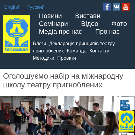
English
Русский
Новини
Вистави
Семінари
Відео
Фото
Медіа про нас
Про нас
Блоги
Декларація принципів театру
пригноблених
Команда
Контакти
Методики
Проекти
Оголошуємо набір на міжнародну
школу театру пригноблених