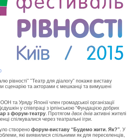
0
лю рівності" "Театр для діалогу" покаже виставу
и сценарію та акторами є мешканці та вимушені
ООН та Уряду Японії член громадської організації
Дєдушкін у співпраці з ірпінською “Фундацією добрих
ар з форум-театру
. Протягом
двох днів
активні жителі
нці спілкувалися через театральні ігри.
було створено
форум-виставу “Будемо жити. Як?”
. У
облеми, які виявилися спільними як для переселенців,