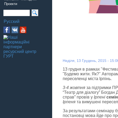
Проекти
Русский
Неділя, 13 Грудень, 2015 - 15:0
13 грудня в рамках "Фестива
"Будемо жити. Як?" Авторам
переселенці міста Ірпінь.
3-4 жовтня
за підтримки ПР
“Театр для діалогу” Богдан 
справ” провів у
Ірпені
семін
Ірпеня
та вимушені переселе
За результатами семінару 
постановці мова йде про пр