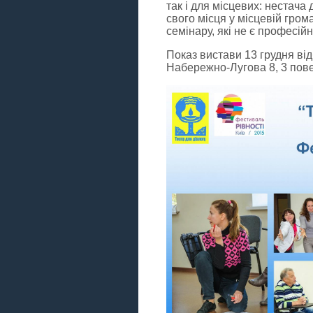
так і для місцевих: нестача
свого місця у місцевій гром
семінару, які не є професі
Показ вистави 13 грудня від
Набережно-Лугова 8, 3 повер