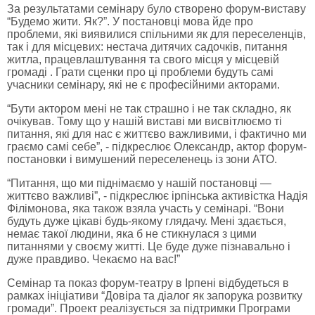
За результатами семінару було створено форум-виставу
“Будемо жити. Як?”. У постановці мова йде про
проблеми, які виявилися спільними як для переселенців,
так і для місцевих: нестача дитячих садочків, питання
житла, працевлаштування та свого місця у місцевій
громаді . Грати сценки про ці проблеми будуть самі
учасники семінару, які не є професійними акторами.
“Бути актором мені не так страшно і не так складно, як
очікував. Тому що у нашій виставі ми висвітлюємо ті
питання, які для нас є життєво важливими, і фактично ми
граємо самі себе”, - підкреслює Олександр, актор форум-
постановки і вимушений переселенець із зони АТО.
“Питання, що ми піднімаємо у нашій постановці —
життєво важливі”, - підкреслює ірпінська активістка Надія
Філімонова, яка також взяла участь у семінарі. “Вони
будуть дуже цікаві будь-якому глядачу. Мені здається,
немає такої людини, яка б не стикнулася з цими
питаннями у своєму житті. Це буде дуже пізнавально і
дуже правдиво. Чекаємо на вас!”
Семінар та показ форум-театру в Ірпені відбудеться в
рамках ініціативи “Довіра та діалог як запорука розвитку
громади”. Проект реалізується за підтримки Програми