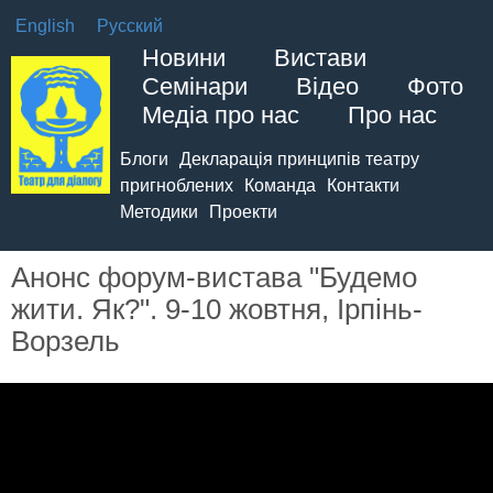
English
Русский
Новини
Вистави
Семінари
Відео
Фото
Медіа про нас
Про нас
Блоги
Декларація принципів театру
пригноблених
Команда
Контакти
Методики
Проекти
Анонс форум-вистава "Будемо
жити. Як?". 9-10 жовтня, Ірпінь-
Ворзель