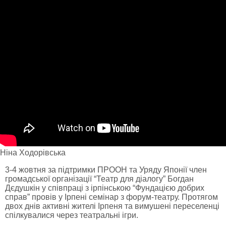
Ніна Ходорівська
3-4 жовтня за підтримки ПРООН та Уряду Японії член
громадської організації “Театр для діалогу” Богдан
Дєдушкін у співпраці з ірпінською “Фундацією добрих
справ” провів у Ірпені семінар з форум-театру. Протягом
двох днів активні жителі Ірпеня та вимушені переселенці
спілкувалися через театральні ігри.