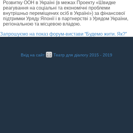
Розвитку ООН в Україні (в межах Проекту «Швидке
реагування на соціальні та економічні проблеми
внутрішньо переміщених осіб в Україні») за фінансової
підтримки Уряду Японії і в партнерстві з Урядом України,
регіональною та місцевою владою.
Запрошуємо на показ форум-вистави “Будемо жити. Як?”
Вхід на сайт
Театр для діалогу 2015 - 2019