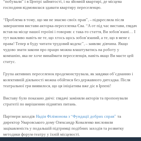
“побували” і в Центрі зайнятості, і на зйомній квартирі, де місцева
господиня відмовилася здавати квартиру переселенцю.
“Проблема в тому, що ми не знаємо своїх прав”, – підкреслила після
завершення вистави акторка-переселенка Єва. “А от під час вистави, глядач
встав на місце нашої героїні і говорив: є така-то стаття, Ви зобов’язані… І
тут важливо навіть не те, що хтось щось зобов’язаний, а те, що в мене є
права! Тепер я буду читати трудовий кодекс”, – заявляє дівчина. Якщо
чудово знати закони про працю можна влаштуватись на роботу у
компанію, яка не хоче винаймати переселенців, навіть якщо Ви маєте цей
статус.
Група активних переселенок продемонструвала, як завдяки об’єднанню і
колективній діяльності можна обійтися без державного дитсадка. Після
театральної гри виявилося, що ця ініціатива вже діє в Ірпені!
Виставу було показано двічі: глядачі заміняли акторів та пропонували
стратегії по вирішенню піднятих питань.
Партнери заходів
Надія Філімонова з “Фундації добрих справ”
та
директор Уваровського дому Олександр Коваленко висловили
зацікавленість у подальшій підтримці подібних заходів та розвитку
методики форум-театру у їхній місцевості.