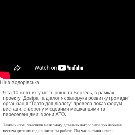
Ніна Ходорівська
9 та 10 жовтня у місті Ірпінь та Ворзель, в рамках
проекту “Довіра та діалог як запорука розвитку громади”
організація “Театр для діалогу” провела показ форум-
вистави, створену місцевими мешканцями та
переселенцями із зони АТО.
Таким чином, учасники мали змогу детально поговорити про наболіле:
нестача дитячих садків, житла та роботи.
Під час вистави актори