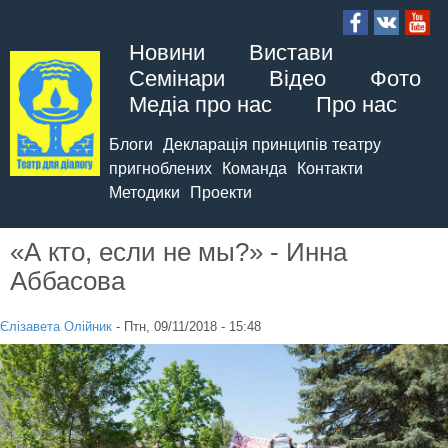
Новини
Вистави
Семінари
Відео
Фото
Медіа про нас
Про нас
Блоги
Декларація принципів театру
пригноблених
Команда
Контакти
Методики
Проекти
«А кто, если не мы?» - Инна
Аббасова
Єлізавета Олійник
-
Птн, 09/11/2018 - 15:48