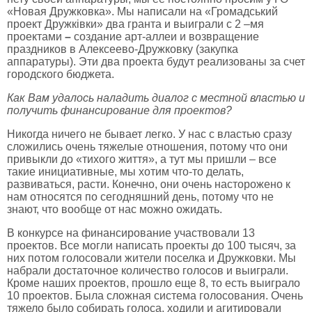
«Новая Дружковка». Мы написали на «Громадський
проект Дружківки» два гранта и выиграли с 2 –мя
проектами
–
создание арт-аллеи и возвращение
праздников в Алексеево-Дружковку (закупка
аппаратуры). Эти два проекта будут реализованы за счет
городского бюджета.
Как Вам удалось наладить диалог с местной властью и
получить финансирование для проектов?
Никогда ничего не бывает легко. У нас с властью сразу
сложились очень тяжелые отношения, потому что они
привыкли до «тихого життя», а тут мы пришли – все
такие инициативные, мы хотим что-то делать,
развиваться, расти. Конечно, они очень насторожено к
нам относятся по сегодняшний день, потому что не
знают, что вообще от нас можно ожидать.
В конкурсе на финансирование участвовали 13
проектов. Все могли написать проекты до 100 тысяч, за
них потом голосовали жители поселка и Дружковки. Мы
набрали достаточное количество голосов и выиграли.
Кроме наших проектов, прошло еще 8, то есть выиграло
10 проектов. Была сложная система голосования. Очень
тяжело было собирать голоса, ходили и агитировали