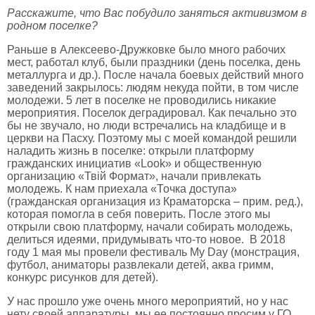
Расскажите, что Вас побудило заняться активизмом в
родном поселке?
Раньше в Алексеево-Дружковке было много рабочих
мест, работал клуб, были праздники (день поселка, день
металлурга и др.). После начала боевых действий много
заведений закрылось: людям некуда пойти, в том числе
молодежи. 5 лет в поселке не проводились никакие
мероприятия. Поселок деградировал. Как печально это
бы не звучало, но люди встречались на кладбище и в
церкви на Пасху. Поэтому мы с моей командой решили
наладить жизнь в поселке: открыли платформу
гражданских инициатив «Look» и общественную
организацию «Твій Формат», начали привлекать
молодежь. К нам приехала «Точка доступа»
(гражданская организация из Краматорска – прим. ред.),
которая помогла в себя поверить. После этого мы
открыли свою платформу, начали собирать молодежь,
делиться идеями, придумывать что-то новое. В 2018
году 1 мая мы провели фестиваль My Day (монстрация,
футбол, аниматоры развлекали детей, аква гримм,
конкурс рисунков для детей).
У нас прошло уже очень много мероприятий, но у нас
нету своей аппаратуры, мы ее постоянно просим у ГО