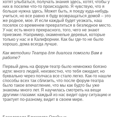
хотят улыбаться, получать знания здесь, хотят, чтобы у
них в поселке что-то происходило. Я чувствую, что я
больше нужна здесь. Может быть, я поеду куда-нибудь
учиться, но все равно я буду возвращаться домой – это
же родное, мое. И если каждый будет уезжать, наш
поселок со временем превратиться в безлюдное место.
У нас есть много прекрасного, того, чего не знают
приезжие. Например, окаменелые деревья, которые
только у нас и в Калифорнии. Как бы где-то не было
хорошо, дома всегда лучше.
Как методики Театра для диалога помогли Вам в
работе?
Первый день на форум-театр было немножко боязно
идти: много людей, неизвестно, что тебя ожидает, но
буквально через полчаса все стало легко. Как-то нашли
способы всех так сблизить, что после форум-театра
было такое впечатление, что мы как будто бы уже
знакомы много лет. Я научилась смотреть на вещи
другими глазами: каждый из нас видит одну ситуацию и
трактует по-разному, видит в своем мире.