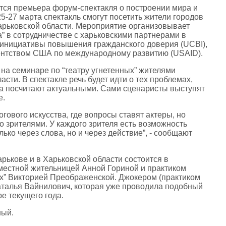
ится премьера форум-спектакля о построении мира и
5-27 марта спектакль смогут посетить жители городов
арьковской области. Мероприятие организовывает
а” в сотрудничестве с харьковскими партнерами в
 инициативы повышения гражданского доверия (UCBI),
ентством США по международному развитию (USAID).
на семинаре по “театру угнетенных” жителями
сти. В спектакле речь будет идти о тех проблемах,
а посчитают актуальными. Сами сценаристы выступят
е.
огового искусства, где вопросы ставят актеры, но
 зрителями. У каждого зрителя есть возможность
ько через слова, но и через действие”, - сообщают
.
рькове и в Харьковской области состоится в
 местной жительницей Анной Гориной и практиком
ых” Викторией Преображенской. Джокером (практиком
Наталья Вайнилович, которая уже проводила подобный
е текущего года.
ный.