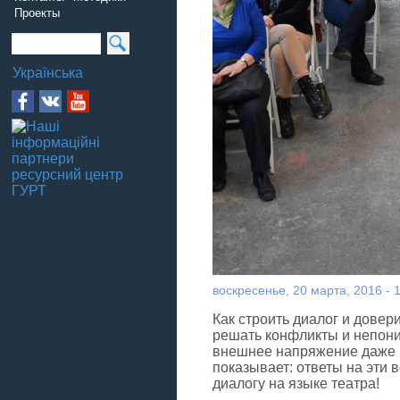
Проекты
Українська
воскресенье, 20 марта, 2016 - 
Как строить диалог и довер
решать конфликты и непон
внешнее напряжение даже в
показывает: ответы на эти 
диалогу на языке театра!