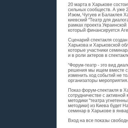
20 марта в Харькове состо
сильных сообществ. А уже 2
Изюм, Чугуев и Балаклея Х
киевский “Театр для диалог
рамках проекта Украинской
который финансируется Аг
Сценарий спектакля создан 
Харькова и Харьковской обла
которые участники семинар
и в роли актеров в спектакл
“Форум-театр - это вид диал
решения мы ищем вместе со
изменить ход событий не тол
организаторы мероприятия
Показ форум-спектакля в Ха
сотрудничестве с активной
методики “театра угнетенн
методики) из Киева будет 
семинар в Харькове в январ
Вход на все показы свобод