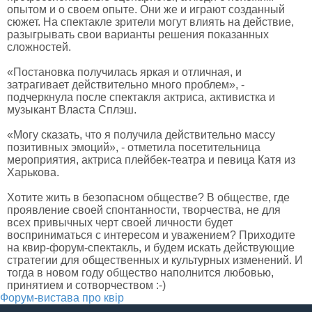
опытом и о своем опыте. Они же и играют созданный
сюжет. На спектакле зрители могут влиять на действие,
разыгрывать свои варианты решения показанных
сложностей.
«Постановка получилась яркая и отличная, и
затрагивает действительно много проблем», -
подчеркнула после спектакля актриса, активистка и
музыкант Власта Сплэш.
«Могу сказать, что я получила действительно массу
позитивных эмоций», - отметила посетительница
мероприятия, актриса плейбек-театра и певица Катя из
Харькова.
Хотите жить в безопасном обществе? В обществе, где
проявление своей спонтанности, творчества, не для
всех привычных черт своей личности будет
восприниматься с интересом и уважением? Приходите
на квир-форум-спектакль, и будем искать действующие
стратегии для общественных и культурных изменений. И
тогда в новом году общество наполнится любовью,
принятием и сотворчеством :-)
Форум-вистава про квір