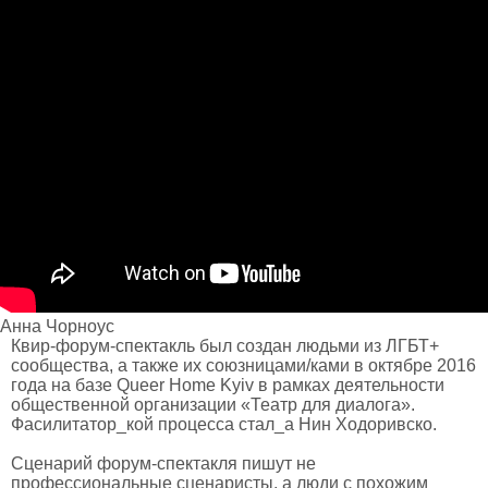
Анна Чорноус
Квир-форум-спектакль был создан людьми из ЛГБТ+
сообщества, а также их союзницами/ками в октябре 2016
года на базе Queer Home Kyiv в рамках деятельности
общественной организации «Театр для диалога».
Фасилитатор_кой процесса стал_а Нин Ходоривско.
Сценарий форум-спектакля пишут не
профессиональные сценаристы, а люди с похожим