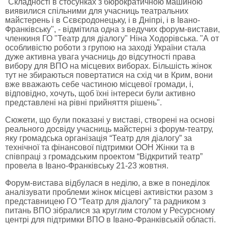
"Складності в стосунках з бюрократичною машиною
виявилися спільними для учасниць театральних
майстерень і в Сєвєродонецьку, і в Дніпрі, і в Івано-
Франківську", - відмітила одна з ведучих форум-вистави,
членкиня ГО "Театр для діалогу" Ніна Ходорівська. "А от
особливістю роботи з групою на заході України стала
дуже активна увага учасниць до відсутності права
вибору для ВПО на місцевих виборах. Більшість жінок
тут не збираються повертатися на схід чи в Крим, вони
вже вважають себе частиною місцевої громади, і,
відповідно, хочуть, щоб їхні інтереси були активно
представлені на рівні прийняття рішень".
Сюжети, що були показані у виставі, створені на основі
реального досвіду учасниць майстерні з форум-театру,
яку громадська організація “Театр для діалогу” за
технічної та фінансової підтримки ООН Жінки та в
співпраці з громадським проектом “Відкритий театр”
провела в Івано-Франківську 21-23 жовтня.
Форум-вистава відбулася в неділю, а вже в понеділок
аналізувати проблеми жінок місцеві активістки разом з
представницею ГО “Театр для діалогу” та радником з
питань ВПО зібралися за круглим столом у Ресурсному
центрі для підтримки ВПО в Івано-Франківській області.