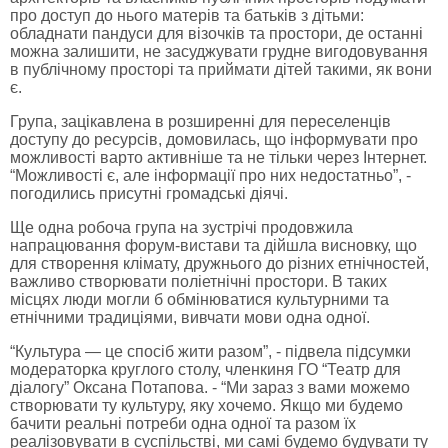
про доступ до нього матерів та батьків з дітьми:
обладнати пандуси для візочків та простори, де останні
можна залишити, не засуджувати грудне вигодовування
в публічному просторі та приймати дітей такими, як вони
є.
Група, зацікавлена в розширенні для переселенців
доступу до ресурсів, домовилась, що інформувати про
можливості варто активніше та не тільки через Інтернет.
“Можливості є, але інформації про них недостатньо”, -
погодились присутні громадські діячі.
Ще одна робоча група на зустрічі продовжила
напрацювання форум-вистави та дійшла висновку, що
для створення клімату, дружнього до різних етнічностей,
важливо створювати поліетнічні простори. В таких
місцях люди могли б обмінюватися культурними та
етнічними традиціями, вивчати мови одна одної.
“Культура — це спосіб жити разом”, - підвела підсумки
модераторка круглого столу, членкиня ГО “Театр для
діалогу” Оксана Потапова. - “Ми зараз з вами можемо
створювати ту культуру, яку хочемо. Якщо ми будемо
бачити реальні потреби одна одної та разом їх
реалізовувати в суспільстві, ми самі будемо будувати ту