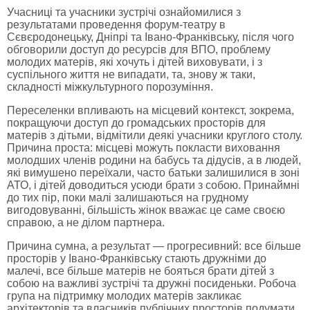
Учасниці та учасники зустрічі ознайомилися з
результатами проведення форум-театру в
Сєвєродонецьку, Дніпрі та Івано-Франківську, після чого
обговорили доступ до ресурсів для ВПО, проблему
молодих матерів, які хочуть і дітей виховувати, і з
суспільного життя не випадати, та, знову ж таки,
складності міжкультурного порозуміння.
Переселенки впливають на місцевий контекст, зокрема,
покращуючи доступ до громадських просторів для
матерів з дітьми, відмітили деякі учасники круглого столу.
Причина проста: місцеві можуть покласти виховання
молодших членів родини на бабусь та дідусів, а в людей,
які вимушено переїхали, часто батьки залишилися в зоні
АТО, і дітей доводиться усюди брати з собою. Принаймні
до тих пір, поки малі залишаються на грудному
вигодовуванні, більшість жінок вважає це саме своєю
справою, а не ділом партнера.
Причина сумна, а результат — прогресивний: все більше
просторів у Івано-Франківську стають дружніми до
малечі, все більше матерів не бояться брати дітей з
собою на важливі зустрічі та дружні посиденьки. Робоча
група на підтримку молодих матерів закликає
архітекторів та власників публічних просторів подумати