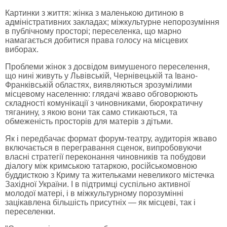
Картинки з життя: жінка з маленькою дитиною в
адміністративних закладах; міжкультурне непорозуміння
в публічному просторі; переселенка, що марно
намагається добитися права голосу на місцевих
виборах.
Проблеми жінок з досвідом вимушеного переселення,
що нині живуть у Львівській, Чернівецькій та Івано-
Франківській областях, виявляються зрозумілими
місцевому населенню: глядачі жваво обговорюють
складності комунікації з чиновниками, бюрократичну
тяганину, з якою вони так само стикаються, та
обмеженість просторів для матерів з дітьми.
Як і передбачає формат форум-театру, аудиторія жваво
включається в перегравання сценок, випробовуючи
власні стратегії переконання чиновників та побудови
діалогу між кримською татаркою, російськомовною
буддисткою з Криму та жительками невеликого містечка
Західної України. І в підтримці суспільно активної
молодої матері, і в міжкультурному порозумінні
зацікавлена більшість присутніх — як місцеві, так і
переселенки.