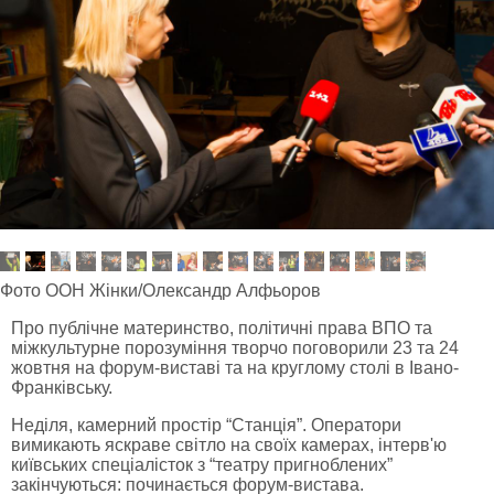
Фото ООН Жінки/Олександр Алфьоров
Про публічне материнство, політичні права ВПО та
міжкультурне порозуміння творчо поговорили 23 та 24
жовтня на форум-виставі та на круглому столі в Івано-
Франківську.
Неділя, камерний простір “Станція”. Оператори
вимикають яскраве світло на своїх камерах, інтерв'ю
київських спеціалісток з “театру пригноблених”
закінчуються: починається форум-вистава.