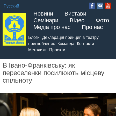
Русский
Новини
Вистави
Семінари
Відео
Фото
Медіа про нас
Про нас
Блоги
Декларація принципів театру
пригноблених
Команда
Контакти
Методики
Проекти
В Івано-Франківську: як
переселенки посилюють місцеву
спільноту