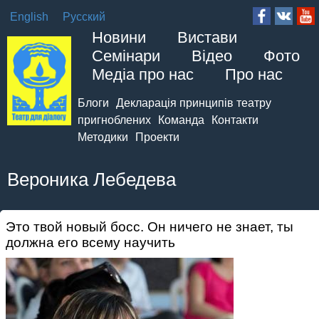
English
Русский
Новини
Вистави
Семінари
Відео
Фото
Медіа про нас
Про нас
Блоги
Декларація принципів театру
пригноблених
Команда
Контакти
Методики
Проекти
Вероника Лебедева
Это твой новый босс. Он ничего не знает, ты
должна его всему научить