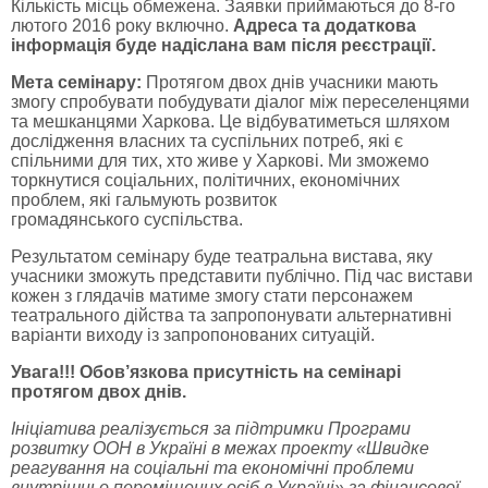
Кількість місць обмежена. Заявки приймаються до 8-го
лютого 2016 року включно.
Адреса та додаткова
інформація буде надіслана вам після реєстрації.
Мета семінару:
Протягом двох днів учасники мають
змогу спробувати побудувати діалог між переселенцями
та мешканцями Харкова. Це відбуватиметься шляхом
дослідження власних та суспільних потреб, які є
спільними для тих, хто живе у Харкові. Ми зможемо
торкнутися соціальних, політичних, економічних
проблем, які гальмують розвиток
громадянського суспільства.
Результатом семінару буде театральна вистава, яку
учасники зможуть представити публічно. Під час вистави
кожен з глядачів матиме змогу стати персонажем
театрального дійства та запропонувати альтернативні
варіанти виходу із запропонованих ситуацій.
Увага!!! Обов’язкова присутність на семінарі
протягом двох днів.
Ініціатива реалізується за підтримки Програми
розвитку ООН в Україні в межах проекту «Швидке
реагування на соціальні та економічні проблеми
внутрішньо переміщених осіб в Україні» за фінансової