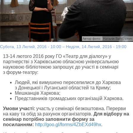
Автор фото:
Наталія Вайнілович
Субота, 13 Лютий, 2016 - 10:00
–
Неділя, 14 Лютий, 2016 - 19:00
13-14 лютого 2016 року ГО «Театр для діалогу» у
партнерстві з Харківською обласною універсальною
науковою бібліотекою запрошує до участі в семінарі
з форум-театру:
Людей, які вимушено переселилися до Харкова
з Донецької і Луганської областей та Криму;
Мешканців Харкова;
Представників громадських організацій Харкова.
Умови участі:
участь у семінарі безкоштовна. Перерви
на каву та обід за рахунок організаторів.
Для відбору на
семінар потрібно заповнити форму за
посиланням:
http://goo.gl/forms/4ZbEXd49hx
.