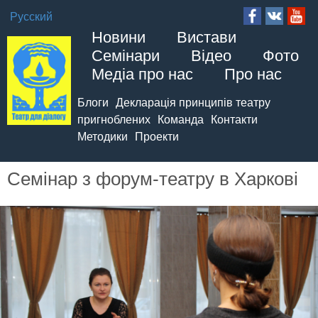
Русский
Новини
Вистави
Семінари
Відео
Фото
Медіа про нас
Про нас
Блоги
Декларація принципів театру
пригноблених
Команда
Контакти
Методики
Проекти
Семінар з форум-театру в Харкові