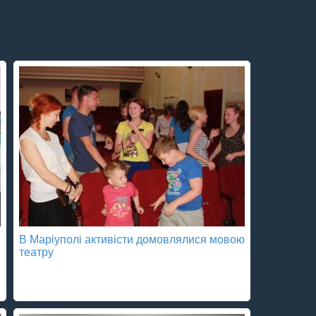
В Маріуполі активісти домовлялися мовою
театру