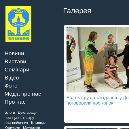
Галерея
Новини
Вистави
Семінари
Відео
Фото
Медіа про нас
Від театру до засідання: у Дн
Про нас
поговорили про жінок
Блоги
Декларація
принципів театру
пригноблених
Команда
Контакти
Методики