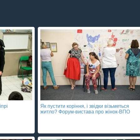
іпрі
Як пустити коріння, і звідки візьметься
житло? Форум-вистава про жінок-ВПО