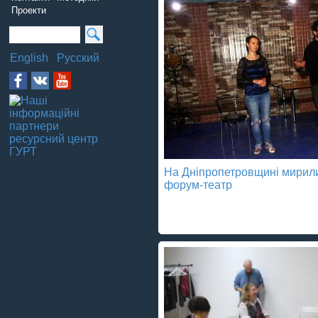
Проекти
English
Русский
На Дніпропетровщині мирил
форум-театр