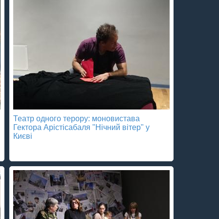
Театр одного терору: моновистава
Гектора Арістісабаля "Нічний вітер" у
Києві