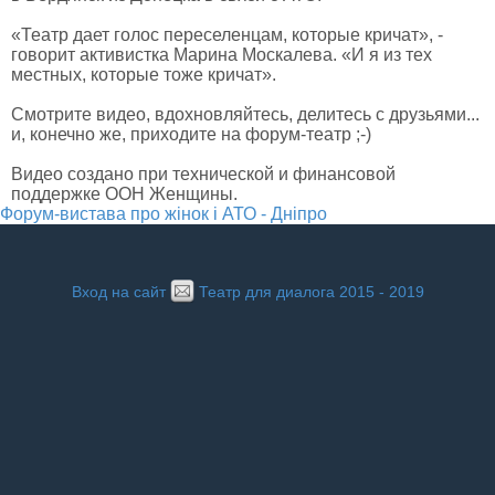
«Театр дает голос переселенцам, которые кричат», -
говорит активистка Марина Москалева. «И я из тех
местных, которые тоже кричат».
Смотрите видео, вдохновляйтесь, делитесь с друзьями...
и, конечно же, приходите на форум-театр ;-)
Видео создано при технической и финансовой
поддержке ООН Женщины.
Форум-вистава про жінок і АТО - Дніпро
Вход на сайт
Театр для диалога 2015 - 2019