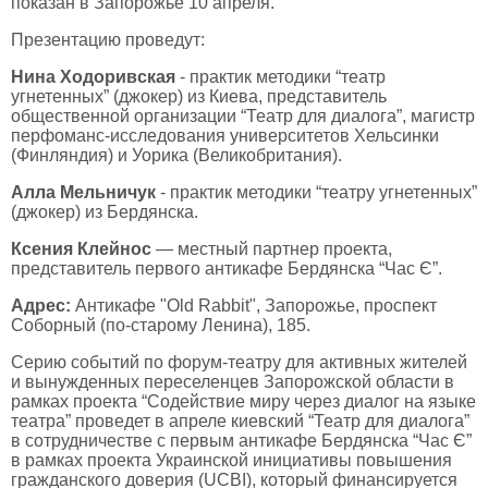
показан в Запорожье 10 апреля.
Презентацию проведут:
Нина Ходоривская
- практик методики “театр
угнетенных” (джокер) из Киева, представитель
общественной организации “Театр для диалога”, магистр
перфоманс-исследования университетов Хельсинки
(Финляндия) и Уорика (Великобритания).
Алла Мельничук
- практик методики “театру угнетенных”
(джокер) из Бердянска.
Ксения Клейнос
— местный партнер проекта,
представитель первого антикафе Бердянска “Час Є”.
Адрес:
Антикафе "Old Rabbit", Запорожье, проспект
Соборный (по-старому Ленина), 185.
Серию событий по форум-театру для активных жителей
и вынужденных переселенцев Запорожской области в
рамках проекта “Содействие миру через диалог на языке
театра” проведет в апреле киевский “Театр для диалога”
в сотрудничестве с первым антикафе Бердянска “Час Є”
в рамках проекта Украинской инициативы повышения
гражданского доверия (UCBI), который финансируется