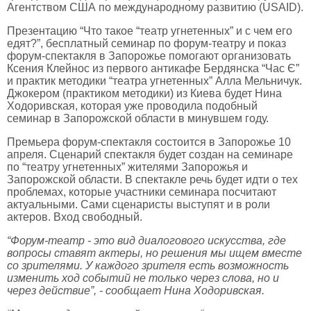
Агентством США по международному развитию (USAID).
Презентацию “Что такое “театр угнетенных” и с чем его
едят?”, бесплатный семинар по форум-театру и показ
форум-спектакля в Запорожье помогают организовать
Ксения Клейнос из первого антикафе Бердянска “Час Є”
и практик методики “театра угнетенных” Алла Мельничук.
Джокером (практиком методики) из Киева будет Нина
Ходоривская, которая уже проводила подобный
семинар в Запорожской области в минувшем году.
Премьера форум-спектакля состоится в Запорожье 10
апреля. Сценарий спектакля будет создан на семинаре
по “театру угнетенных” жителями Запорожья и
Запорожской области. В спектакле речь будет идти о тех
проблемах, которые участники семинара посчитают
актуальными. Сами сценаристы выступят и в роли
актеров. Вход свободный.
“Форум-театр - это вид диалогового искусства, где
вопросы ставят актеры, но решения мы ищем вместе
со зрителями. У каждого зрителя есть возможность
изменить ход событий не только через слова, но и
через действие”, - сообщает Нина Ходоривская.