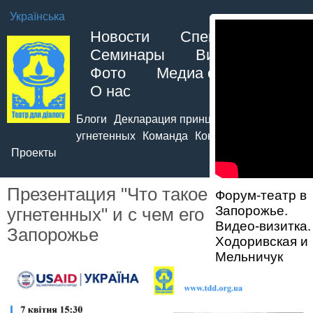
Українська
Новости
Спектакли
Семинары
Видео
Фото
Медиа о нас
О нас
Блоги
Декларация принципов театра
угнетенных
Команда
Контакты
Методики
Проекты
Презентация "Что такое "театр
Форум-театр в
Запорожье.
угнетенных" и с чем его едят?" -
Видео-визитка.
Запорожье
Ходоривская и
Мельничук