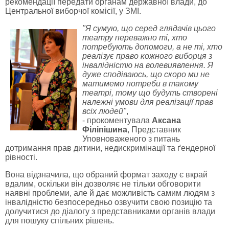
рекомендації передати органам державної влади, до
Центральної виборчої комісії, у ЗМІ.
"Я сумую, що серед глядачів цього
театру переважно ті, хто
потребують допомоги, а не ті, хто
реалізує право кожного виборця з
інвалідністю на волевиявлення. Я
дуже сподіваюсь, що скоро ми не
матимемо потреби в такому
театрі, тому що будуть створені
належні умови для реалізації прав
всіх людей"
,
- прокоментувала
Аксана
Філіпішина
, Представник
Уповноваженого з питань
дотримання прав дитини, недискримінації та ґендерної
рівності.
Вона відзначила, що обраний формат заходу є вкрай
вдалим, оскільки він дозволяє не тільки обговорити
наявні проблеми, але й дає можливість самим людям з
інвалідністю безпосередньо озвучити свою позицію та
долучитися до діалогу з представниками органів влади
для пошуку спільних рішень.