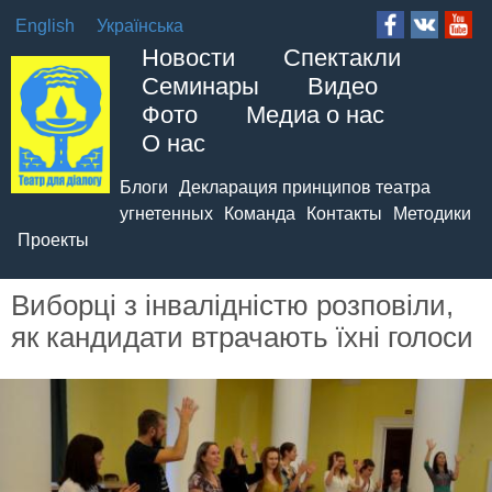
English
Українська
Новости
Спектакли
Семинары
Видео
Фото
Медиа о нас
О нас
Блоги
Декларация принципов театра
угнетенных
Команда
Контакты
Методики
Проекты
Виборці з інвалідністю розповіли,
як кандидати втрачають їхні голоси