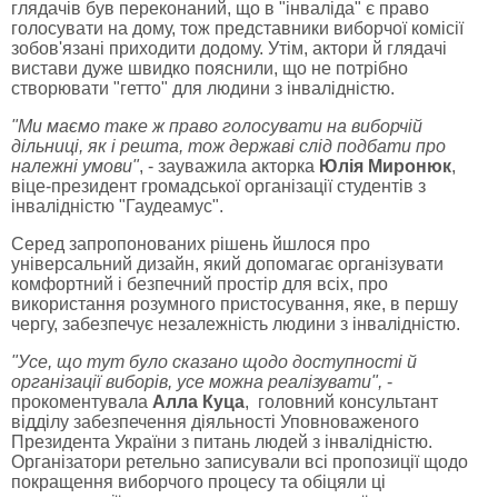
глядачів був переконаний, що в "інваліда" є право
голосувати на дому, тож представники виборчої комісії
зобов'язані приходити додому. Утім, актори й глядачі
вистави дуже швидко пояснили, що не потрібно
створювати "гетто" для людини з інвалідністю.
"Ми маємо таке ж право голосувати на виборчій
дільниці, як і решта, тож державі слід подбати про
належні умови"
, - зауважила акторка
Юлія Миронюк
,
віце-президент громадської організації студентів з
інвалідністю "Гаудеамус".
Серед запропонованих рішень йшлося про
універсальний дизайн, який допомагає організувати
комфортний і безпечний простір для всіх, про
використання розумного пристосування, яке, в першу
чергу, забезпечує незалежність людини з інвалідністю.
"Усе, що тут було сказано щодо доступності й
організації виборів, усе можна реалізувати",
-
прокоментувала
Алла Куца
, головний консультант
відділу забезпечення діяльності Уповноваженого
Президента України з питань людей з інвалідністю.
Організатори ретельно записували всі пропозиції щодо
покращення виборчого процесу та обіцяли ці