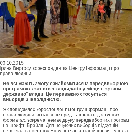
03.10.2015
Ірина Виртосу, кореспондентка Центру інформації про
права людини
Не всі мають змогу ознайомитися із передвиборчою
програмою кожного з кандидатів у місцеві органи
державної влади. Це переважно стосується
виборців з інвалідністю.
Як повідомляє кореспондент Центру інформації про
права людини, агітація не представлена в доступних
форматах, зокрема, немає друку передвиборчих програм
на шрифті Брайля. Для нечуючих виборців відсутній
переклад на жестову мову під час агітаційних виступів, а