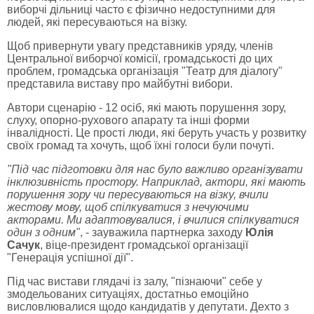
виборчі дільниці часто є фізично недоступними для
людей, які пересуваються на візку.
Щоб привернути увагу представників уряду, членів
Центральної виборчої комісії, громадськості до цих
проблем, громадська організація "Театр для діалогу"
представила виставу про майбутні вибори.
Автори сценарію - 12 осіб, які мають порушення зору,
слуху, опорно-рухового апарату та інші форми
інвалідності. Це прості люди, які беруть участь у розвитку
своїх громад та хочуть, щоб їхні голоси були почуті.
"Під час підготовки для нас було важливо організувати
інклюзивність простору. Наприклад, актори, які мають
порушення зору чи пересуваються на візку, вчили
жестову мову, щоб спілкуватися з нечуючими
акторами. Ми адаптовувалися, і вчилися спілкуватися
один з одним"
, - зауважила партнерка заходу
Юлія
Сачук
, віце-президент громадської організації
"Генерація успішної дії".
Під час вистави глядачі із залу, "пізнаючи" себе у
змодельованих ситуаціях, достатньо емоційно
висловлювалися щодо кандидатів у депутати. Дехто з