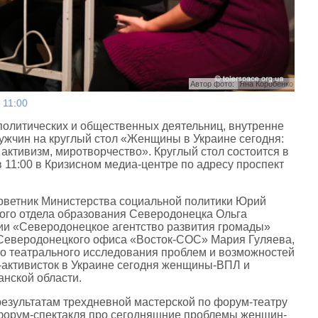
Автор фото:
Яна Коробенко
 11:00
олитических и общественных деятельниц, внутренне
жчин на круглый стол «Женщины в Украине сегодня:
активизм, миротворчество». Круглый стол состоится в
 11:00 в Кризисном медиа-центре по адресу проспект
оветник Министерства социальной политики Юрий
кого отдела образования Северодонецка Ольга
ии «Северодонецкое агентство развития громады»
 Северодонецкого офиса «Восток-СОС» Мария Гуляева,
о театрального исследования проблем и возможностей
активисток в Украине сегодня женщины-ВПЛ и
анской области.
результатам трехдневной мастерской по форум-театру
форум-спектакля про сегодняшние проблемы женщин-