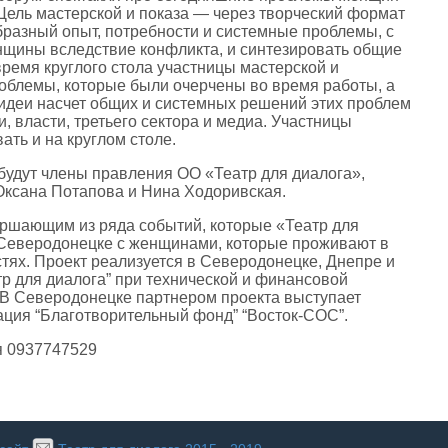
Цель мастерской и показа — через творческий формат
бразный опыт, потребности и системные проблемы, с
щины вследствие конфликта, и синтезировать общие
ремя круглого стола участницы мастерской и
облемы, которые были очерчены во время работы, а
 идеи насчет общих и системных решений этих проблем
, власти, третьего сектора и медиа. Участницы
ать и на круглом столе.
будут члены правления ОО «Театр для диалога»,
ксана Потапова и Нина Ходоривская.
ершающим из ряда событий, которые «Театр для
 Северодонецке с женщинами, которые проживают в
тях. Проект реализуется в Северодонецке, Днепре и
р для диалога” при технической и финансовой
 Северодонецке партнером проекта выступает
ация “Благотворительный фонд” “Восток-СОС”.
я 0937747529