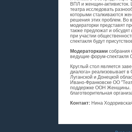
ВПЛ и женщин-активисток. 
театра исследовать разноо
которыми сталкиваются жен
решения этих проблем. Во в
модераторки представят пр
также предложат и обсудят
при участии общественности
спектакля будут присутствов
Модераторками
собрания 
ведущие форум-спектакля О
Круглый стол является зав
диалога» реализовывает в
Луганской и Донецкой облас
Ивано-Франковске ОО ”Теат
поддержке ООН Женщины. В
благотворительная организ
Контакт:
Нина Ходоривска