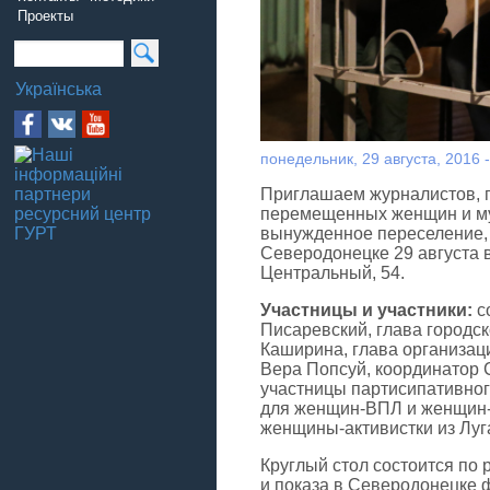
Проекты
Українська
понедельник, 29 августа, 2016 -
Приглашаем журналистов, п
перемещенных женщин и му
вынужденное переселение, 
Северодонецке 29 августа в
Центральный, 54.
Участницы и участники:
с
Писаревский, глава городс
Каширина, глава организац
Вера Попсуй, координатор
участницы партисипативног
для женщин-ВПЛ и женщин-
женщины-активистки из Луг
Круглый стол состоится по 
и показа в Северодонецке 