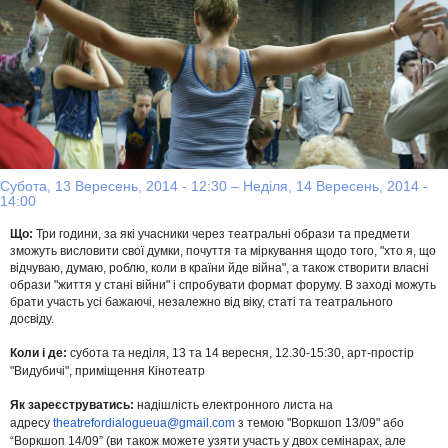
Субота, 13 Вересень, 2014 - 12:30
–
Неділя, 14 Вересень, 2014 -
14:00
Що:
Три години, за які учасники через театральні образи та предмети
зможуть висловити свої думки, почуття та міркування щодо того, "хто я, що
відчуваю, думаю, роблю, коли в країни йде війна", а також створити власні
образи "життя у стані війни" і спробувати формат форуму. В заході можуть
брати участь усі бажаючі, незалежно від віку, статі та театрального
досвіду.
Коли і де:
субота та неділя, 13 та 14 вересня, 12.30-15:30, арт-простір
"Видубичі", приміщення Кінотеатр
Як зареєструватись:
надішлість електронного листа на
адресу
theatrefordialogueua@gmail.com
з темою "Воркшоп 13/09" або
“Воркшоп 14/09” (ви також можете узяти участь у двох семінарах, але