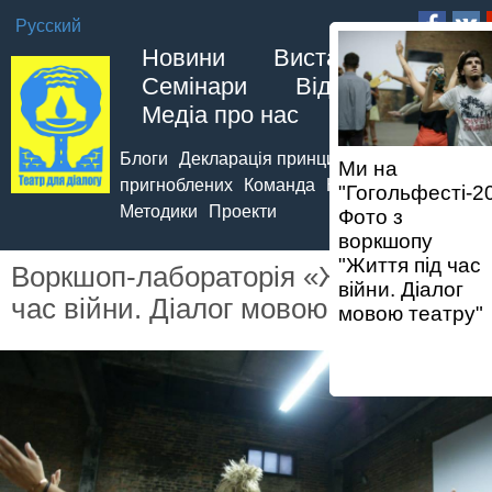
Русский
Новини
Вистави
Семінари
Відео
Фото
Медіа про нас
Про нас
Блоги
Декларація принципів театру
Ми на
пригноблених
Команда
Контакти
"Гогольфесті-2
Методики
Проекти
Фото з
воркшопу
"Життя під час
Воркшоп-лабораторія «Життя під
війни. Діалог
час війни. Діалог мовою театру»
мовою театру"