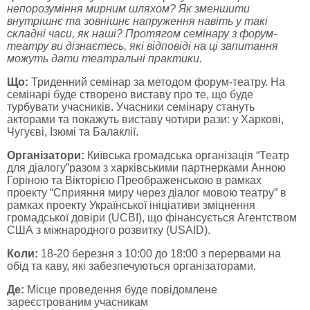
непорозуміння мирним шляхом? Як зменшити
внутрішнє та зовнішнє напруження навіть у такі
складні часи, як наші? Протягом семінару з форум-
театру ви дізнаєтесь, які відповіді на ці запитання
можуть дати театральні практики.
Що:
Триденний семінар за методом форум-театру. На
семінарі буде створено виставу про те, що буде
турбувати учасників. Учасники семінару стануть
акторами та покажуть виставу чотири рази: у Харкові,
Чугуєві, Ізюмі та Балаклії.
Організатори:
Київська громадська організація “Театр
для діалогу”разом з харківськими партнерками Анною
Горіною та Вікторією Преображенською в рамках
проекту “Сприяння миру через діалог мовою театру” в
рамках проекту Української ініціативи зміцнення
громадської довіри (UCBI), що фінансується Агентством
США з міжнародного розвитку (USAID).
Коли:
18-20 березня з 10:00 до 18:00 з перервами на
обід та каву, які забезпечуються організаторами.
Де:
Місце проведення буде повідомлене
зареєстрованим учасникам