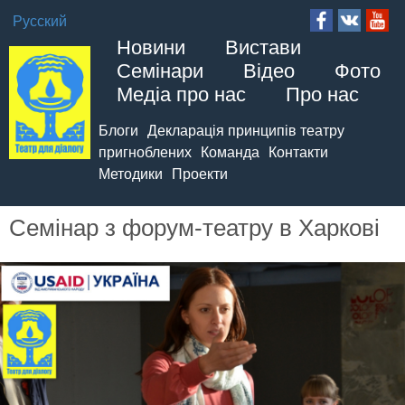
Русский
Новини
Вистави
Семінари
Відео
Фото
Медіа про нас
Про нас
Блоги
Декларація принципів театру
пригноблених
Команда
Контакти
Методики
Проекти
Семінар з форум-театру в Харкові