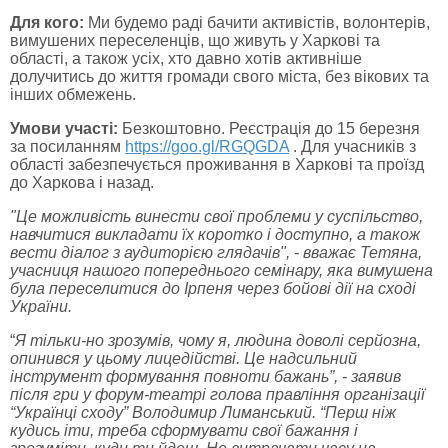
Для кого:
Ми будемо раді бачити активістів, волонтерів,
вимушених переселенців, що живуть у Харкові та
області, а також усіх, хто давно хотів активніше
долучитись до життя громади свого міста, без вікових та
інших обмежень.
Умови участі:
Безкоштовно. Реєстрація до 15 березня
за посиланням
https://goo.gl/RGQGDA
. Для учасників з
області забезпечується проживання в Харкові та проїзд
до Харкова і назад.
"Це можливість винести свої проблеми у суспільство,
навчитися викладати їх коротко і доступно, а також
вести діалог з аудиторією глядачів", - вважає Тетяна,
учасниця нашого попереднього семінару, яка вимушена
була переселитися до Ірпеня через бойові дії на сході
України.
“
Я тільки-но зрозумів, чому я, людина доволі серйозна,
опинився у цьому лицедійстві. Це надсильний
інструмент формування повноти бажань”, - заявив
після гри у форум-театрі голова правління організації
“Українці сходу” Володимир Лиманський. “Перш ніж
кудись іти, треба сформувати свої бажання і