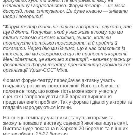
зрозуміти, куди ти йдеш. Не витрачати часу на
балаканину і горлопанство. Форум-театр — це маса
дискусій, тем, спілкування. Це дуже класно — знімати
шори і говорити”.
“
Форум-театр вчить не тільки говорити і слухати, але
ще й діяти. Популізм, який у нас живе в тому, що ми
тільки кажемо-кажемо-кажемо, зникає, коли ви
пропонуєте не тільки проговорити, а й прийти й
показати. Через дію ми бачимо, що в нас стається із
тих слів, які ми говоримо, а що не приносить користі.
Мені здається, це важливо в театрі”, - вважає учасниця
фестивалю форум-театру, представниця громадської
організації “Крим-СОС” Міла.
Формат форум-театру передбачає активну участь
глядачів у розвитку сюжетної лінії. Його особливість
полягає в тому, що кожен гість може взяти участь у
сценках і запропонувати свій варіант вирішення
представлених проблем. Так у форматі діалогу акторів та
глядачів народжуються істини.
На кінець семінару учасники стануть акторами та
зможуть показати виставу, сценарій якої напишуть самі.
Вистава буде показана в Харкові 20 березня та в інших
містах області 25-27 березня.