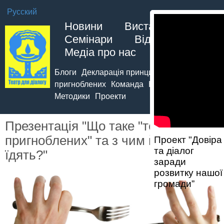
Русский
Новини
Вистави
Семінари
Відео
Фото
Медіа про нас
Про нас
Блоги
Декларація принципів театру
пригноблених
Команда
Контакти
Методики
Проекти
Презентація "Що таке "театр
пригноблених" та з чим його
Проект "Довіра
та діалог
їдять?"
заради
розвитку нашої
громади”