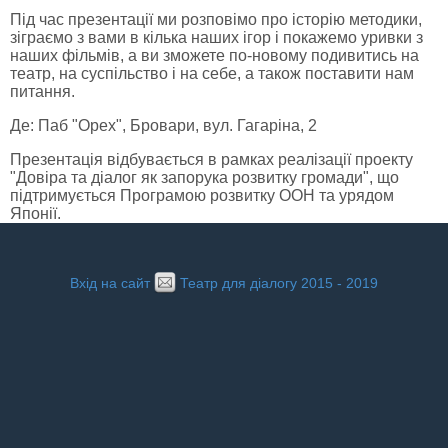
Під час презентації ми розповімо про історію методики,
зіграємо з вами в кілька наших ігор і покажемо уривки з
наших фільмів, а ви зможете по-новому подивитись на
театр, на суспільство і на себе, а також поставити нам
питання.
Де: Паб "Орех", Бровари, вул. Гагаріна, 2
Презентація відбувається в рамках реалізації проекту
"Довіра та діалог як запорука розвитку громади", що
підтримується Програмою розвитку ООН та урядом
Японії.
Вхід на сайт
Театр для діалогу 2015 - 2019