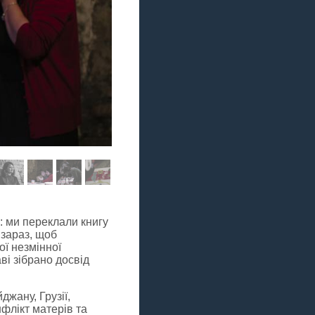
: ми переклали книгу
 зараз, щоб
ої незмінної
і зібрано досвід
джану, Грузії,
нфлікт матерів та