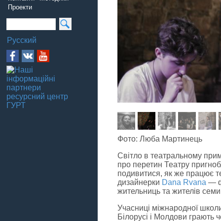
Проекти
Русский
Фото: Люба Мартинець
Світло в театральному прим
про перетин Театру пригнобле
подивитися, як же працює те
дизайнерки
Dana Rvana
— ф
жительниць та жителів семи п
Учасниці міжнародної школи 
Білорусі і Молдови грають ч