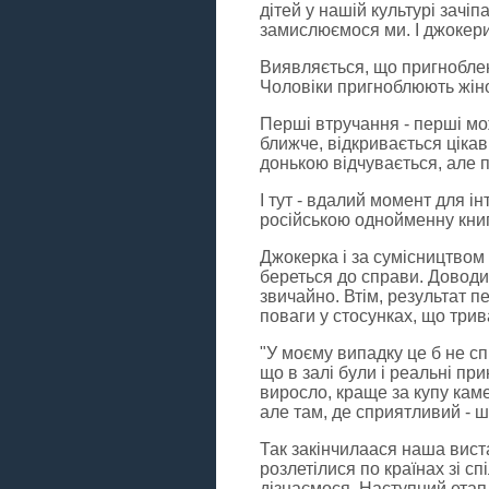
дітей у нашій культурі зачі
замислюємося ми. І джокер
Виявляється, що пригноблен
Чоловіки пригноблюють жіно
Перші втручання - перші мож
ближче, відкривається цікав
донькою відчувається, але п
І тут - вдалий момент для і
російською однойменну кни
Джокерка і за сумісництвом 
береться до справи. Доводи
звичайно. Втім, результат пе
поваги у стосунках, що три
"У моєму випадку це б не сп
що в залі були і реальні пр
виросло, краще за купу каме
але там, де сприятливий - 
Так закінчилаася наша виста
розлетілися по країнах зі сп
дізнаємося. Наступний етап 