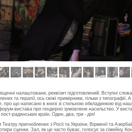
іщенні налаштоване, реквізит підготовлений. Вступні слова
них та терапії, ось свіжі примірники, тільки з типографії. А
, про що написано в книзі зі стильною обкладинкою від наш
орум-вистава про гендерно зумовлене насильство. У вистав
ост-радянських країн. Один, два, три - дія!
Театру пригноблених з Росії та України, Вірменії та Азербай
отири сценки. Зал, як це часто буває, голосує за сімейну. Ко