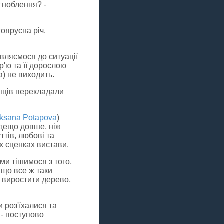
игноблення? -
оярусна річ.
ивляємося до ситуації
р'ю та її дорослою
а) не виходить.
сяців перекладали
ksana Potapova
)
 дещо довше, ніж
ттів, любові та
іх сценках вистави.
ми тішимося з того,
 що все ж таки
а виростити дерево,
и роз'їхалися та
 - поступово