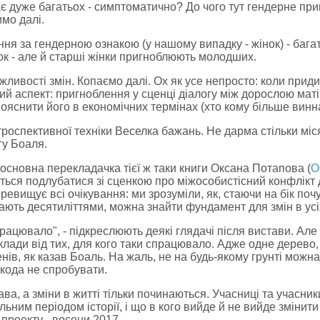
пає дуже багатьох - симптоматично? До чого тут гендерне пр
имо далі.
ня за гендерною ознакою (у нашому випадку - жінок) - багат
к - але й старші жінки пригноблюють молодших.
ливості змін. Копаємо далі. Ох як усе непросто: коли прид
ий аспект: пригноблення у сценці діалогу між дорослою маті
ояснити його в економічних термінах (хто кому більше винн
нтроспективної техніки Веселка бажань. Не дарма стільки мі
гу Боаля.
основна перекладачка тієї ж таки книги Оксана Потапова (
O
ться подлубатися зі сценкою про міжособистісний конфлікт
ревищує всі очікування: ми зрозуміли, як, стаючи на бік почу
вають десятиліттями, можна знайти фундамент для змін в ус
рацювало", - підкреслюють деякі глядачі після вистави. Але 
иклади від тих, для кого таки спрацювало. Адже одне дерево,
нів, як казав Боаль. На жаль, не на будь-якому грунті можн
шкода не спробувати.
ва, а зміни в житті тільки починаються. Учасниці та учасник
ільним періодом історії, і що в кого вийде й не вийде змінити
проекту - восени 2017.