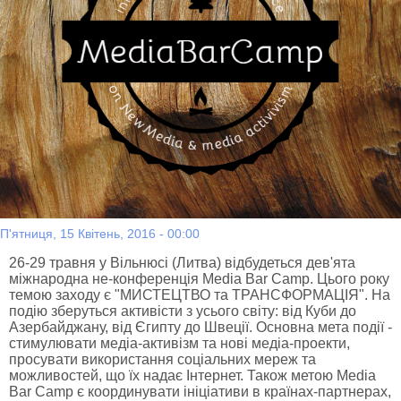
П'ятниця, 15 Квітень, 2016 - 00:00
26-29 травня у Вільнюсі (Литва) відбудеться дев'ята
міжнародна не-конференція Media Bar Camp. Цього року
темою заходу є "МИСТЕЦТВО та ТРАНСФОРМАЦІЯ". На
подію зберуться активісти з усього світу: від Куби до
Азербайджану, від Єгипту до Швеції. Основна мета події -
стимулювати медіа-активізм та нові медіа-проекти,
просувати використання соціальних мереж та
можливостей, що їх надає Інтернет. Також метою Media
Bar Camp є координувати ініціативи в країнах-партнерах,