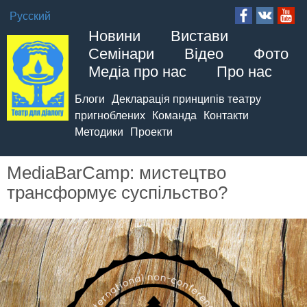
Русский
Новини
Вистави
Семінари
Відео
Фото
Медіа про нас
Про нас
Блоги
Декларація принципів театру
пригноблених
Команда
Контакти
Методики
Проекти
MediaBarCamp: мистецтво
трансформує суспільство?