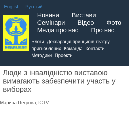
English
Русский
Новини
Вистави
Семінари
Відео
Фото
Медіа про нас
Про нас
Блоги
Декларація принципів театру
пригноблених
Команда
Контакти
Методики
Проекти
Люди з інвалідністю виставою
вимагають забезпечити участь у
виборах
Марина Петрова, ICTV