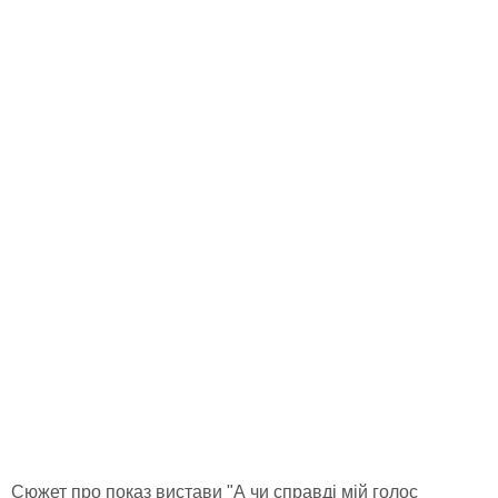
Сюжет про показ вистави "А чи справді мій голос