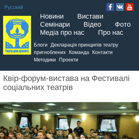
Русский
Новини
Вистави
Семінари
Відео
Фото
Медіа про нас
Про нас
Блоги
Декларація принципів театру
пригноблених
Команда
Контакти
Методики
Проекти
Квір-форум-вистава на Фестивалі
соціальних театрів