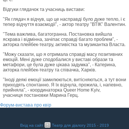
Відгуки глядачок та учасниць вистави:
"Як глядач я відчув, що це насправді було дуже тепло, і є
тепер відчуття взаємодії", - актор театру "ВТІК" Валентин.
"Тема важлива, багатогранна. Постановка вийшла
яскрава і відмінна, зачіпає справді багато проблем", -
акторка плейбек-театру, активістка та музикантка Власта.
"Можу сказати, що я отримала справді масу позитивних
емоцій. Мені дуже сподобалися у виставі образи та
метафори, це була дуже цікава задумка", - Катерина,
акторка плейбек-театру та співачка, Харків.
"Іноді деякі емоції замилюються, витісняються, а тут вони
приходять спонтанно. Я їх відчула, прожила, і, напевно,
прийняла", - координаторка Queer Home Kyiv,
учасниця постановки Марина Герц.
Форум-вистава про квір
Вхід на сайт
Театр для діалогу 2015 - 2019