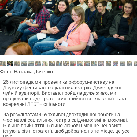
Фото: Наталка Дяченко
26 листопада ми провели квір-форум-виставу на
Другому фестивалі соціальних театрів. Дуже вдячні
чуйній аудиторії. Вистава пройшла дуже живо, ми
працювали над стратегіями прийняття - як в сім'ї, так і
всередині ЛГБТ+ спільноти.
За результатами бурхливої двохгодинної роботи на
Фестивалі соціальних театрів свідчимо: зміни можливі.
Більше прийняття, більше любові і менше ненависті -
існують різні стратегії, щоб добратися в те місце, це усе
це є.