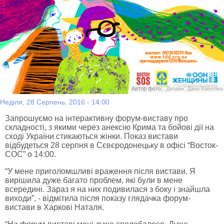
Автор фото:
Дизайн: Дана Кавеліна
Неділя, 28 Серпень, 2016 - 14:00
Запрошуємо на інтерактивну форум-виставу про
складності, з якими через анексію Крима та бойові дії на
сході України стикаються жінки. Показ вистави
відбудеться 28 серпня в Сєвєродонецьку в офісі “Восток-
СОС” о 14:00.
“У мене приголомшливі враження після вистави. Я
вирішила дуже багато проблем, які були в мене
всередині. Зараз я на них подивилася з боку і знайшла
виходи”, - відмітила після показу глядачка форум-
вистави в Харкові Наталя.