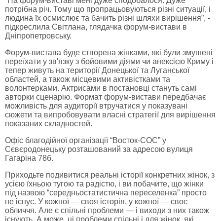
“На форум-виставі мені дуже сподобалося. Дуже
потрібна річ. Тому що пропрацьовуються різні ситуації, і
людина їх осмислює та бачить різні шляхи вирішення”, -
підкреслила Світлана, глядачка форум-вистави в
Дніпропетровську.
Форум-вистава буде створена жінками, які були змушені
переїхати у зв'язку з бойовими діями чи анексією Криму і
тепер живуть на території Донецької та Луганської
областей, а також місцевими активістками та
волонтерками. Актрисами в постановці стануть самі
авторки сценарію. Формат форум-вистави передбачає
можливість для аудиторії втручатися у показувані
сюжети та випробовувати власні стратегії для вирішення
показаних складностей.
Офіс благодійної організації “Восток-СОС” у
Сєвєродонецьку розташований за адресою вулиця
Гагаріна 78б.
Приходьте подивитися реальні історії конкретних жінок, з
усією їхньою тугою та радістю, і ви побачите, що жінки
під назвою “середньостатистична переселенка” просто
не існує. У кожної — своя історія, у кожної — своє
обличчя. Але є спільні проблеми — і виходи з них також
існують. А може, ці проблеми спільні і для жінок, які