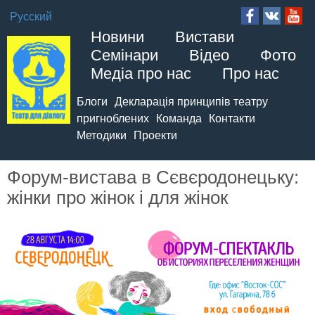
Русский
Новини
Вистави
Семінари
Відео
Фото
Медіа про нас
Про нас
Блоги
Декларація принципів театру
пригноблених
Команда
Контакти
Методики
Проекти
Форум-вистава в Сєвєродонецьку:
жінки про жінок і для жінок