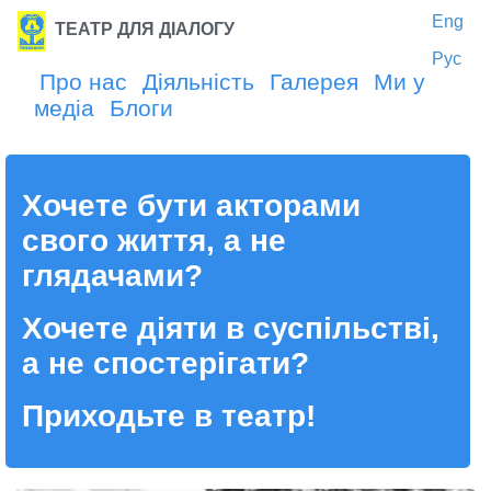
Eng
ТЕАТР ДЛЯ ДІАЛОГУ
Рус
Про нас
Діяльність
Галерея
Ми у
медіа
Блоги
Хочете бути акторами
свого життя, а не
глядачами?
Хочете діяти в суспільстві,
а не спостерігати?
Приходьте в театр!