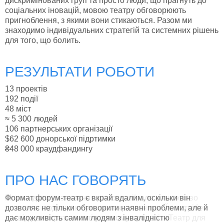
дискримінованих груп та просто люди, що прагнуть до
соціальних іновацій, мовою театру обговорюють
пригноблення, з якими вони стикаються. Разом ми
знаходимо індивідуальних стратегій та системних рішень
для того, що болить.
РЕЗУЛЬТАТИ РОБОТИ
13 проектів
192 події
48 міст
≈ 5 300 людей
106 партнерських організації
$62 600 донорської підртимки
₴48 000 краудфандингу
ПРО НАС ГОВОРЯТЬ
Формат форум-театр є вкрай вдалим, оскільки він
Можна дати визначення демократії, але неможливо
дозволяє не тільки обговорити наявні проблеми, але й
пояснити людям, як бути демократичними. Їм потрібен
дає можливість самим людям з інвалідністю
досвід демократичності у живому процесі. «Театр для