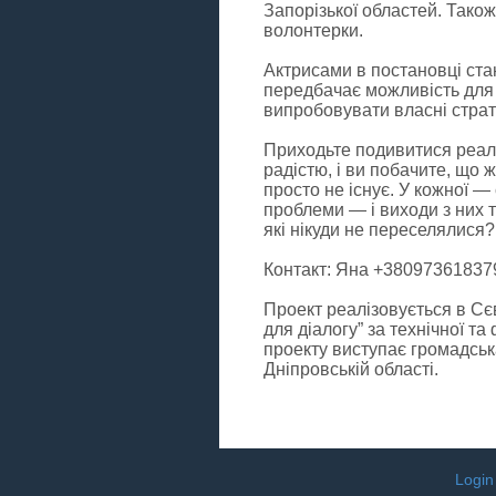
Запорізької областей. Також
волонтерки.
Актрисами в постановці ста
передбачає можливість для 
випробовувати власні страт
Приходьте подивитися реальн
радістю, і ви побачите, що 
просто не існує. У кожної — 
проблеми — і виходи з них т
які нікуди не переселялися?
Контакт: Яна +38097361837
Проект реалізовується в Сєв
для діалогу” за технічної т
проекту виступає громадська
Дніпровській області.
Login