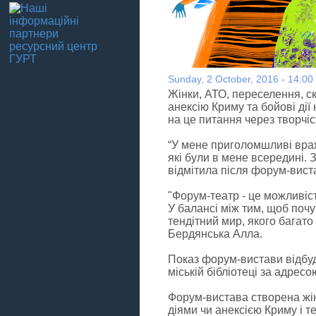
Sunday, 2 October, 2016 - 14:00
Жінки, АТО, переселення, ск
анексію Криму та бойові дії
на це питання через творчі
“У мене приголомшливі враж
які були в мене всередині. 
відмітила після форум-вист
"Форум-театр - це можливіс
У балансі між тим, щоб почу
тендітний мир, якого багато 
Бердянська Алла.
Показ форум-вистави відбуд
міській бібліотеці за адресо
Форум-вистава створена жінк
діями чи анексією Криму і т