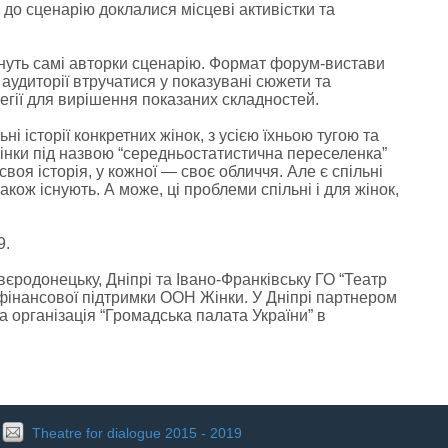
 до сценарію доклалися місцеві активістки та
нуть самі авторки сценарію. Формат форум-вистави
аудиторії втручатися у показувані сюжети та
егії для вирішення показаних складностей.
і історії конкретних жінок, з усією їхньою тугою та
жінки під назвою “середньостатистична переселенка”
своя історія, у кожної — своє обличчя. Але є спільні
акож існують. А може, ці проблеми спільні і для жінок,
9.
єродонецьку, Дніпрі та Івано-Франківську ГО “Театр
а фінансової підтримки ООН Жінки. У Дніпрі партнером
 організація “Громадська палата України” в
Theatre for dialogue 2015 - 2019