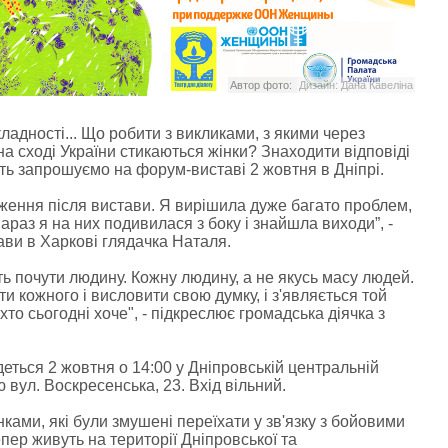
Автор фото:
Дизайн: Дана Кавеліна
ладності... Що робити з викликами, з якими через
 на сході України стикаються жінки? Знаходити відповіді
сть запрошуємо на форум-виставі 2 жовтня в Дніпрі.
ення після вистави. Я вирішила дуже багато проблем,
Зараз я на них подивилася з боку і знайшла виходи”, -
ави в Харкові глядачка Наталя.
ть почути людину. Кожну людину, а не якусь масу людей.
ти кожного і висловити свою думку, і з'являється той
хто сьогодні хоче", - підкреслює громадська діячка з
еться 2 жовтня о 14:00 у Дніпровській центральній
ю вул. Воскресенська, 23. Вхід вільний.
ами, які були змушені переїхати у зв'язку з бойовими
епер живуть на території Дніпровської та