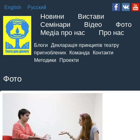
English
Русский
Новини
Вистави
Семінари
Відео
Фото
Медіа про нас
Про нас
Блоги
Декларація принципів театру
пригноблених
Команда
Контакти
Методики
Проекти
Фото